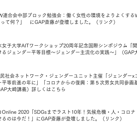
PW連合会中部ブロック勉強会：働く女性の環境をよりよくするW
Psって何？」 にGAP斎藤が登壇しました。（
リンク
）
水女子大学AITワークショップ20周年記念国際シンポジウム「
けるジェンダー平等目標〜ジェンダー主流化の実践〜」（GAP
s市民社会ネットワーク・ジェンダーユニット主催「ジェンダーxコ
ー平等前進の年に」「コロナからの復興：第５次男女共同参画
GAP大崎講義）詳しくは
こちら
Online 2020「SDGsまでラスト10年！気候危機・人・
せるのは今だ！」にGAP斎藤が登壇しました。（リンク）