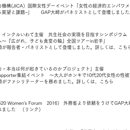
力機構(JICA）国際女性デーイベント「女性の経済的エンパワ
る展望と課題−」 GAP大崎がパネリストとして登壇しました
）インクルいわて主催 共生社会の実現を目指すシンポジウム
へ〜『広がれ、子ども食堂の輪』全国ツアーin岩手」
大崎が報告者・パネリストとして登壇しました。詳しくは、
こち
力・本当は何が起きているのかプロジェクト」主催
’s Supporter集結イベント ～大人がホンキで10代20代女性の
大崎がファシリテーターを務めました。詳しくは、
こちら
G20 Women's Forum 2016） 外務省より依頼をうけてGA
れました （
リンク
）