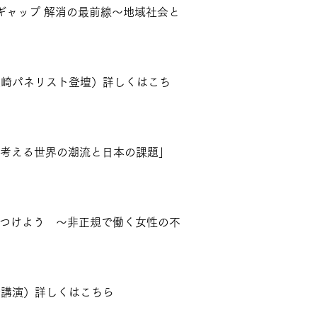
ギャップ 解消の最前線〜地域社会と
AP大崎パネリスト登壇）詳しくは
こち
ら考える世界の潮流と日本の課題」
につけよう 〜非正規で働く女性の不
崎講演）詳しくは
こちら