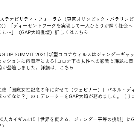
サステナビリティ・フォーラム（東京オリンピック・パラリンピ
ILO)）「ディーセントワークを実現して一人ひとりが輝く社会
こと〜」（GAP大崎登壇）詳しくは
こちら
ING UP SUMMIT 2021｢新型コロナウィルスはジェンダー
セッションに内閣府による｢コロナ下の女性への影響と課題に関
大崎が登壇しました。詳細は、こちら
主催「国際女性記念の年に寄せて（ウェビナー）」パネル・ディ
障ってなに？」のモデレーターをGAP大崎が務めました。（リ
100人カイギvol.15「世界を変える、ジェンダー平等の挑戦」
ク）