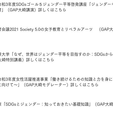
令和3年度SDGsゴール５ジェンダー平等啓発講座「ジェンダー
育」（GAP大崎講演）詳しくは
こちら
会議2021 Society 5.0の女子教育とリベラルアーツ （G
済大学「なぜ、世界はジェンダー平等を目指すのか：SDGsか
P大崎特別講義）詳しくは
こちら
令和3年度女性活躍推進事業「働き続けるための知識と力を身
に向けて〜」（GAP大崎モデレーター）詳しくは
こちら
庫「SDGsとジェンダー：知っておきたい基礎知識」（GAP大