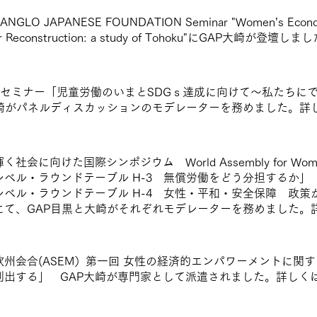
ANGLO JAPANESE FOUNDATION Seminar "Women’s Econom
ter Reconstruction: a study of Tohoku"にGAP大崎が登
公開セミナー「児童労働のいまとSDGｓ達成に向けて～私たちに
大崎がパネルディスカッションのモデレーターを務めました。詳
輝く社会に向けた国際シンポジウム
World Assembly for Wome
レベル・ラウンドテーブル H-3 無償労働をどう分担するか」
レベル・ラウンドテーブル H-4 女性・平和・安全保障 政
にて、GAP目黒と大崎がそれぞれモデレーターを務めました。
欧州会合(ASEM）第一回 女性の経済的エンパワーメントに関
創出する」 GAP大崎が専門家として派遣されました。詳しく