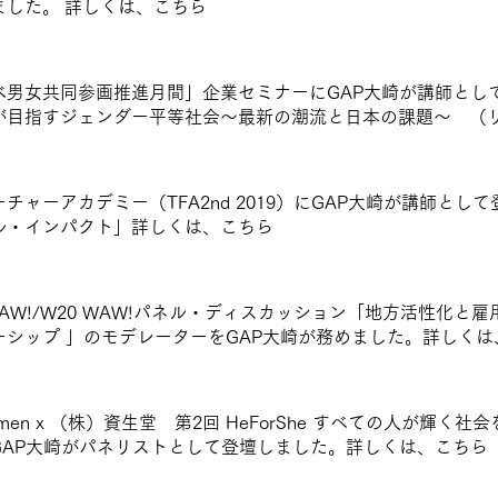
ました。 詳しくは、
こちら
べ男女共同参画推進月間」企業セミナーにGAP大崎が講師とし
が目指すジェンダー平等社会〜最新の潮流と日本の課題〜 （
チャーアカデミー（TFA2nd 2019）にGAP大崎が講師と
ル・インパクト」詳しくは、
こちら
AW!/W20 WAW!パネル・ディスカッション「地方活性化と
ーシップ 」のモデレーターをGAP大崎が務めました。詳しくは
omen x （株）資生堂 第2回 HeForShe すべての人が輝く社会を
GAP大崎がパネリストとして登壇しました。詳しくは、
こちら