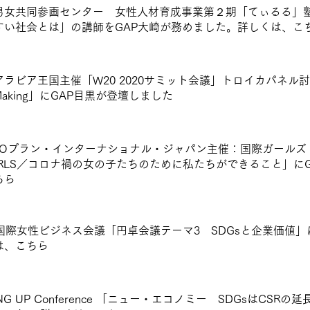
男女共同参画センター 女性人材育成事業第２期「てぃるる」
すい社会とは」の講師をGAP大崎が務めました。詳しくは、こ
ラビア王国主催「W20 2020サミット会議」トロイカパネル討議と
e Making」にGAP目黒が登壇しました
GOプラン・インターナショナル・ジャパン主催：国際ガールズ・デ
GIRLS／コロナ禍の女の子たちのために私たちができること」
ちら
回国際女性ビジネス会議「円卓会議テーマ3 SDGsと企業価値」
は、
こちら
ING UP Conference 「ニュー・エコノミー SDGsはCS