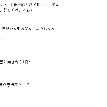
メント−中米地域及びドミニカ共和国
。詳しくは、
こちら
「復興から地域で支えあうしくみ
ら
性被害に向き合う1日～
P大崎が専門家として